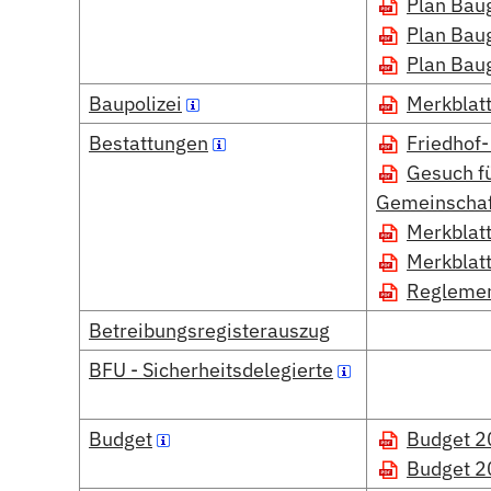
Plan Bau
Plan Baug
Plan Bau
Baupolizei
Merkblatt
Bestattungen
Friedhof
Gesuch fü
Gemeinschaf
Merkblatt
Merkblatt
Reglemen
Betreibungsregisterauszug
BFU - Sicherheitsdelegierte
Budget
Budget 
Budget 