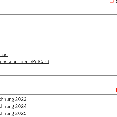
icus
ionsschreiben ePetCard
chnung 2023
chnung 2024
chnung 2025