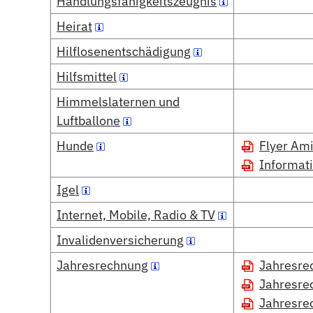
Handlungsfähigkeitszeugnis
Heirat
Hilflosenentschädigung
Hilfsmittel
Himmelslaternen und
Luftballone
Hunde
Flyer Am
Informat
Igel
Internet, Mobile, Radio & TV
Invalidenversicherung
Jahresrechnung
Jahresre
Jahresre
Jahresre