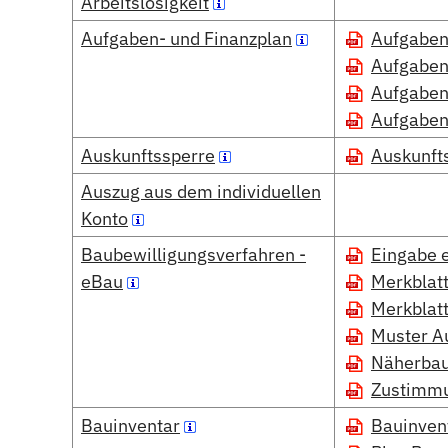
Arbeitslosigkeit
Aufgaben- und Finanzplan
Aufgaben
Aufgaben
Aufgaben
Aufgaben
Auskunftssperre
Auskunft
Auszug aus dem individuellen
Konto
Baubewilligungsverfahren -
Eingabe 
eBau
Merkblat
Merkblat
Muster 
Näherbau
Zustimmu
Bauinventar
Bauinven