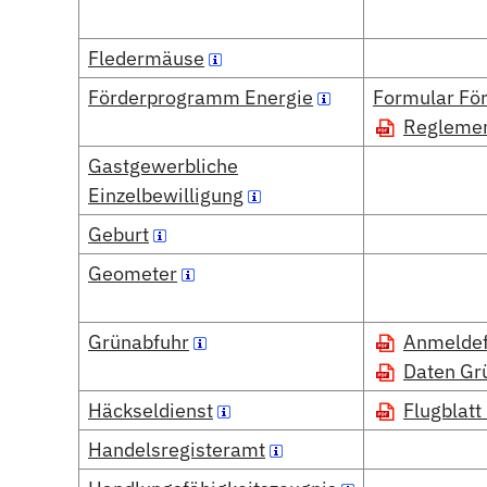
Fledermäuse
Förderprogramm Energie
Formular För
Reglemen
Gastgewerbliche
Einzelbewilligung
Geburt
Geometer
Grünabfuhr
Anmeldef
Daten Gr
Häckseldienst
Flugblatt
Handelsregisteramt