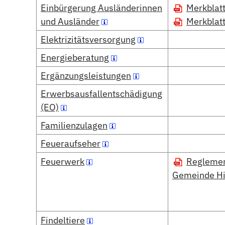
Einbürgerung Ausländerinnen
Merkblat
und Ausländer
Merkblatt
Elektrizitätsversorgung
Energieberatung
Ergänzungsleistungen
Erwerbsausfallentschädigung
(EO)
Familienzulagen
Feueraufseher
Feuerwerk
Reglement
Gemeinde Hi
Findeltiere