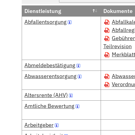
Dienstleistung
Dokumente
Abfallentsorgung
Abfallka
Abfallre
Gebührent
Teilrevision
Merkblat
Abmeldebestätigung
Abwasserentsorgung
Abwasse
Verordnu
Altersrente (AHV)
Amtliche Bewertung
Arbeitgeber