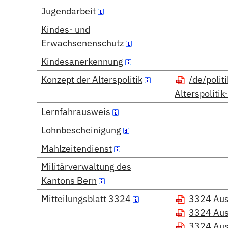
Jugendarbeit
Kindes- und
Erwachsenenschutz
Kindesanerkennung
Konzept der Alterspolitik
/de/poli
Alterspoliti
Lernfahrausweis
Lohnbescheinigung
Mahlzeitendienst
Militärverwaltung des
Kantons Bern
Mitteilungsblatt 3324
3324 Au
3324 Au
3324 Au