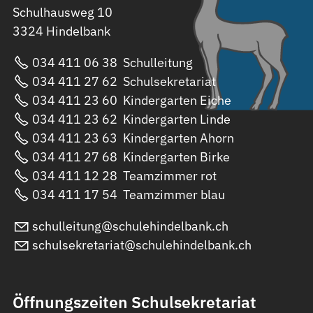
Schulhausweg 10
3324 Hindelbank
034 411 06 38
Schulleitung
034 411 27 62
Schulsekretariat
034 411 23 60
Kindergarten Eiche
034 411 23 62
Kindergarten Linde
034 411 23 63
Kindergarten Ahorn
034 411 27 68
Kindergarten Birke
034 411 12 28
Teamzimmer rot
034 411 17 54
Teamzimmer blau
sch
ll
t
ng
sch
l
h
nd
lb
nk
ch
sch
ls
kr
t
r
t
sch
l
h
nd
lb
nk
ch
Öffnungszeiten Schulsekretariat