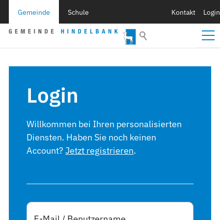
Gemeinde
Schule
Kontakt
Login
Login
Willkommen bei Ihren personalisierten
Diensten. Haben Sie noch keinen
Account?
Jetzt registrieren
.
E-Mail / Benutzername
*