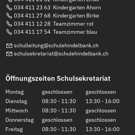
034 411 23 63
Kindergarten Ahorn
034 411 27 68
Kindergarten Birke
034 411 12 28
Teamzimmer rot
034 411 17 54
Teamzimmer blau
sch
ll
t
ng
sch
l
h
nd
lb
nk
ch
sch
ls
kr
t
r
t
sch
l
h
nd
lb
nk
ch
Öffnungszeiten Schulsekretariat
Montag
geschlossen
geschlossen
Dienstag
08:30 - 11:30
13:30 - 16:00
Mittwoch
08:30 - 11:30
geschlossen
Donnerstag
geschlossen
geschlossen
Freitag
08:30 - 11:30
13:30 - 16:00