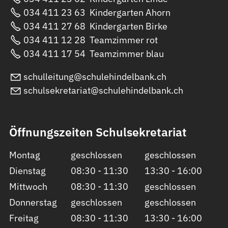
034 411 23 63
Kindergarten Ahorn
034 411 27 68
Kindergarten Birke
034 411 12 28
Teamzimmer rot
034 411 17 54
Teamzimmer blau
sch
ll
t
ng
sch
l
h
nd
lb
nk
ch
sch
ls
kr
t
r
t
sch
l
h
nd
lb
nk
ch
Öffnungszeiten Schulsekretariat
Montag
geschlossen
geschlossen
Dienstag
08:30 - 11:30
13:30 - 16:00
Mittwoch
08:30 - 11:30
geschlossen
Donnerstag
geschlossen
geschlossen
Freitag
08:30 - 11:30
13:30 - 16:00