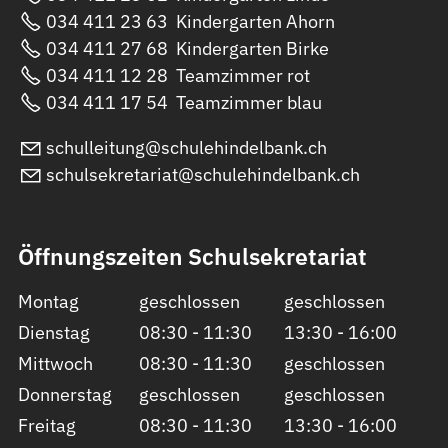
034 411 23 63
Kindergarten Ahorn
034 411 27 68
Kindergarten Birke
034 411 12 28
Teamzimmer rot
034 411 17 54
Teamzimmer blau
sch
ll
t
ng
sch
l
h
nd
lb
nk
ch
sch
ls
kr
t
r
t
sch
l
h
nd
lb
nk
ch
Öffnungszeiten Schulsekretariat
Montag
geschlossen
geschlossen
Dienstag
08:30 - 11:30
13:30 - 16:00
Mittwoch
08:30 - 11:30
geschlossen
Donnerstag
geschlossen
geschlossen
Freitag
08:30 - 11:30
13:30 - 16:00