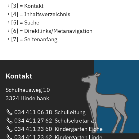
[3] = Kontakt
[4] = Inhaltsverzeichnis
[5] = Suche
[6] = Direktlinks/Metanavigation
[7] = Seitenanfang
Kontakt
Schulhausweg 10
3324 Hindelbank
034 411 06 38
Schulleitung
034 411 27 62
Schulsekretariat
034 411 23 60
Kindergarten Eiche
034 411 23 62
Kindergarten Linde